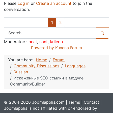
Please
Log in
or
Create an account
to join the
conversation.
1
2
Moderators:
beat
,
nant
,
krileon
Powered by
Kunena Forum
You are here:
Home
Forum
Community Discussions
Languages
Russian
Искаженные SEO ссылки в модуле
CommunityBuilder
© 2004-2026 Joomlapolis.com |
Terms
|
Contact
|
Joomlapolis is not affiliated with or endorsed by