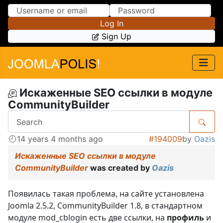
Skip to Content
Skip to Menu
Log In
Sign Up
Искаженные SEO ссылки в модуле
CommunityBuilder
14 years 4 months ago
#194009
by
Oazis
Искаженные SEO ссылки в модуле
CommunityBuilder
was created by
Oazis
Появилась такая проблема, на сайте установлена
Joomla 2.5.2, CommunityBuilder 1.8, в стандартном
модуле mod_cblogin есть две ссылки, на
профиль
и