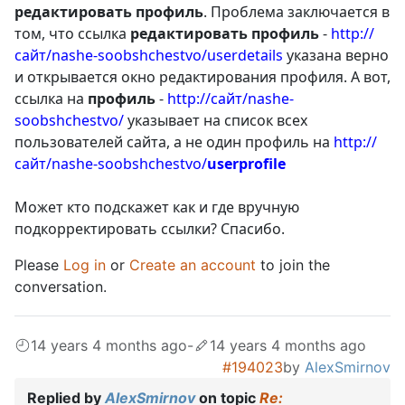
редактировать профиль
. Проблема заключается в
том, что ссылка
редактировать профиль
-
http://
сайт/nashe-soobshchestvo/userdetails
указана верно
и открывается окно редактирования профиля. А вот,
ссылка на
профиль
-
http://сайт/nashe-
soobshchestvo/
указывает на список всех
пользователей сайта, а не один профиль на
http://
сайт/nashe-soobshchestvo/
userprofile
Может кто подскажет как и где вручную
подкорректировать ссылки? Спасибо.
Please
Log in
or
Create an account
to join the
conversation.
14 years 4 months ago
-
14 years 4 months ago
#194023
by
AlexSmirnov
Replied by
AlexSmirnov
on topic
Re: