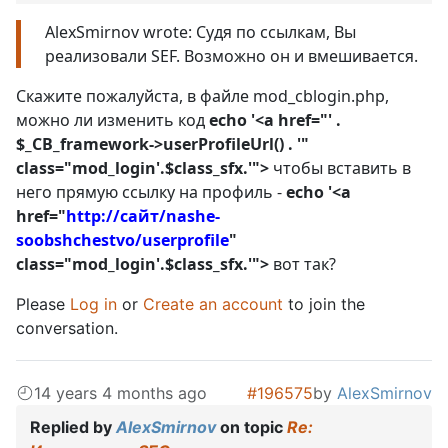
AlexSmirnov wrote: Судя по ссылкам, Вы
реализовали SEF. Возможно он и вмешивается.
Скажите пожалуйста, в файле mod_cblogin.php,
можно ли изменить код
echo '<a href="' .
$_CB_framework->userProfileUrl() . '"
class="mod_login'.$class_sfx.'">
чтобы вставить в
него прямую ссылку на профиль -
echo '<a
href="
http://сайт/nashe-
soobshchestvo/userprofile
"
class="mod_login'.$class_sfx.'">
вот так?
Please
Log in
or
Create an account
to join the
conversation.
14 years 4 months ago
#196575
by
AlexSmirnov
Replied by
AlexSmirnov
on topic
Re: