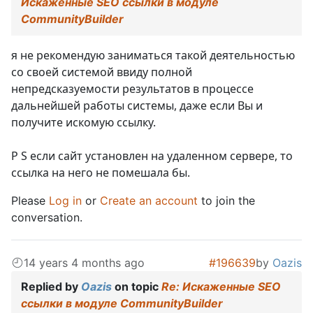
Искаженные SEO ссылки в модуле
CommunityBuilder
я не рекомендую заниматься такой деятельностью
со своей системой ввиду полной
непредсказуемости результатов в процессе
дальнейшей работы системы, даже если Вы и
получите искомую ссылку.
P S если сайт установлен на удаленном сервере, то
ссылка на него не помешала бы.
Please
Log in
or
Create an account
to join the
conversation.
14 years 4 months ago
#196639
by
Oazis
Replied by
Oazis
on topic
Re: Искаженные SEO
ссылки в модуле CommunityBuilder