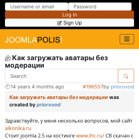
Skip to Content
Skip to Menu
Log In
Sign Up
Как загружать аватары без
модерации
14 years 4 months ago
#196557
by
priorovod
Как загружать аватары без модерации
was
created by
priorovod
Здравствуйте, у меня несколько вопросов, мой сайт
alkonika.ru
Стоит joomla 2.5 на хостинге
www.ihc.ru/
СВ скачан с