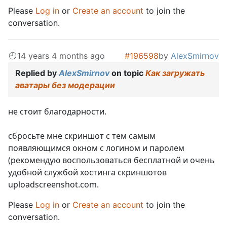
Please
Log in
or
Create an account
to join the
conversation.
14 years 4 months ago
#196598
by
AlexSmirnov
Replied by
AlexSmirnov
on topic
Как загружать
аватары без модерации
не стоит благодарности.
сбросьте мне скриншот с тем самым
появляющимся окном с логином и паролем
(рекомендую воспользоваться бесплатной и очень
удобной службой хостинга скриншотов
uploadscreenshot.com.
Please
Log in
or
Create an account
to join the
conversation.