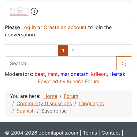
Please
Log in
or
Create an account
to join the
conversation.
1
2
Moderators:
beat
,
nant
,
marionetarh
,
krileon
,
Hertak
Powered by
Kunena Forum
You are here:
Home
Forum
Community Discussions
Languages
Spanish
Suscribirse
© 2004-2026 Joomlapolis.com |
Terms
|
Contact
|