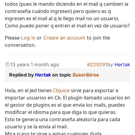
todos (pues le mando diciendo en el mail q cambien la
contraseña cuándo ingresen) pero quiero es q
ingresen es el mail al q le llego mail no un usuario.
Como puedo poner q entren el mail en vez de usuario?
Please
Log in
or
Create an account
to join the
conversation.
13 years 1 month ago
#229291
by
Hertak
Replied by
Hertak
on topic
Suscribirse
Hola, en el Jed tienes
Cbjuice
sirve para exportar e
importar usuarios en Cb. El plugin llamado usuarios en
el gestor de plugins es el que envia los mails, puedes
modificar el idioma para que diga lo que quieras.
Esto te genera una contraseña aleatoria para cada
usuario y se la envia al mail.
Mira si eso te sirve y avisas cualquier duda.