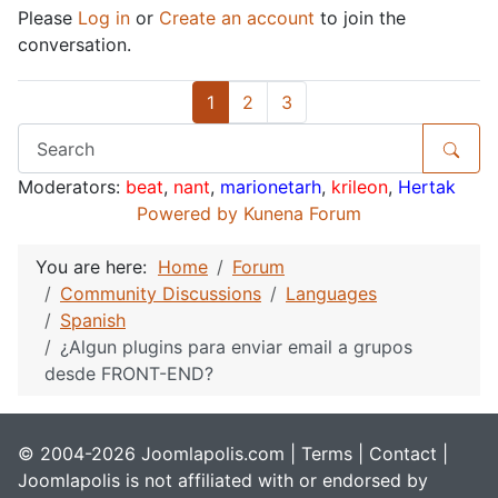
Please
Log in
or
Create an account
to join the
conversation.
1
2
3
Moderators:
beat
,
nant
,
marionetarh
,
krileon
,
Hertak
Powered by
Kunena Forum
You are here:
Home
Forum
Community Discussions
Languages
Spanish
¿Algun plugins para enviar email a grupos
desde FRONT-END?
© 2004-2026 Joomlapolis.com |
Terms
|
Contact
|
Joomlapolis is not affiliated with or endorsed by