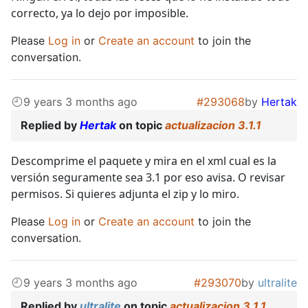
correcto, ya lo dejo por imposible.
Please
Log in
or
Create an account
to join the
conversation.
9 years 3 months ago
#293068
by
Hertak
Replied by
Hertak
on topic
actualizacion 3.1.1
Descomprime el paquete y mira en el xml cual es la
versión seguramente sea 3.1 por eso avisa. O revisar
permisos. Si quieres adjunta el zip y lo miro.
Please
Log in
or
Create an account
to join the
conversation.
9 years 3 months ago
#293070
by
ultralite
Replied by
ultralite
on topic
actualizacion 3.1.1