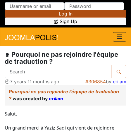
Skip to Content
Skip to Menu
Log In
Sign Up
Pourquoi ne pas rejoindre l'équipe
de traduction ?
7 years 11 months ago
#306854
by
erilam
Pourquoi ne pas rejoindre l'équipe de traduction
?
was created by
erilam
Salut,
Un grand merci à Yaziz Sadi qui vient de rejoindre