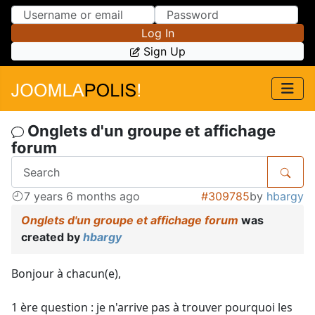
Skip to Content
Skip to Menu
Log In
Sign Up
Onglets d'un groupe et affichage
forum
7 years 6 months ago
#309785
by
hbargy
Onglets d'un groupe et affichage forum
was
created by
hbargy
Bonjour à chacun(e),
1 ère question : je n'arrive pas à trouver pourquoi les