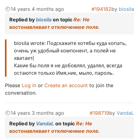
14 years 4 months ago
#194182
by
biosila
Replied by
biosila
on topic
Re: Не
востонавливает отключенное поле.
biosila wrote: Подскажите хотябы куда копать,
очень уж удобный компонент, а полей не
хватает(
Какие бы поля я не добовлял, удалял, всегда
остаются только Имя,ник, мыло, пароль.
Please
Log in
or
Create an account
to join the
conversation.
14 years 3 months ago
#198719
by
VandaL
Replied by
VandaL
on topic
Re: Не
востонавливает отключенное поле.