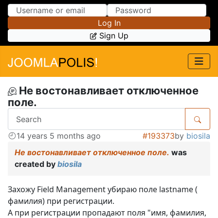
Skip to Content
Skip to Menu
Log In
Sign Up
Не востонавливает отключенное
поле.
14 years 5 months ago
#193373
by
biosila
Не востонавливает отключенное поле.
was
created by
biosila
Захожу Field Management убираю поле lastname (
фамилия) при регистрации.
А при регистрации пропадают поля "имя, фамилия,