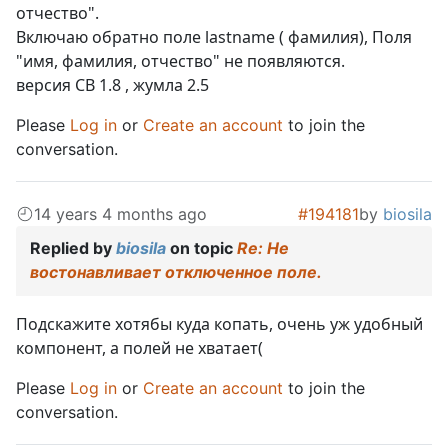
отчество".
Включаю обратно поле lastname ( фамилия), Поля
"имя, фамилия, отчество" не появляются.
версия CB 1.8 , жумла 2.5
Please
Log in
or
Create an account
to join the
conversation.
14 years 4 months ago
#194181
by
biosila
Replied by
biosila
on topic
Re: Не
востонавливает отключенное поле.
Подскажите хотябы куда копать, очень уж удобный
компонент, а полей не хватает(
Please
Log in
or
Create an account
to join the
conversation.