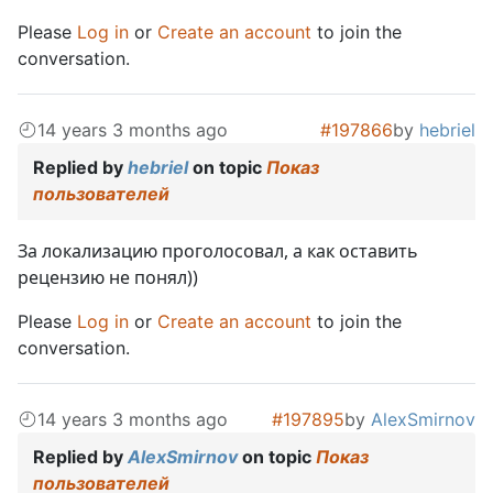
Please
Log in
or
Create an account
to join the
conversation.
14 years 3 months ago
#197866
by
hebriel
Replied by
hebriel
on topic
Показ
пользователей
За локализацию проголосовал, а как оставить
рецензию не понял))
Please
Log in
or
Create an account
to join the
conversation.
14 years 3 months ago
#197895
by
AlexSmirnov
Replied by
AlexSmirnov
on topic
Показ
пользователей