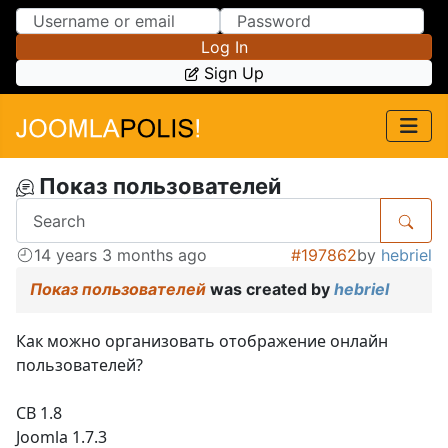
Skip to Content
Skip to Menu
Log In
Sign Up
Показ пользователей
14 years 3 months ago
#197862
by
hebriel
Показ пользователей
was created by
hebriel
Как можно организовать отображение онлайн
пользователей?
CB 1.8
Joomla 1.7.3