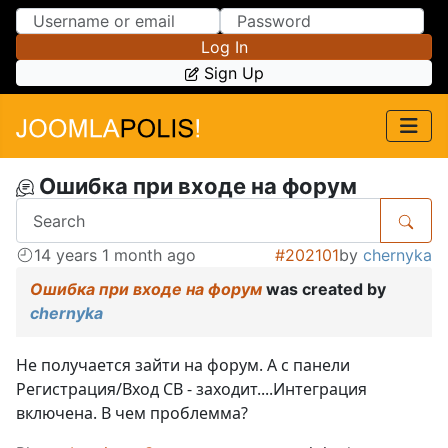
Skip to Content
Skip to Menu
Log In
Sign Up
Ошибка при входе на форум
14 years 1 month ago
#202101
by
chernyka
Ошибка при входе на форум
was created by
chernyka
Не получается зайти на форум. А с панели
Регистрация/Вход СВ - заходит....Интеграция
включена. В чем проблемма?