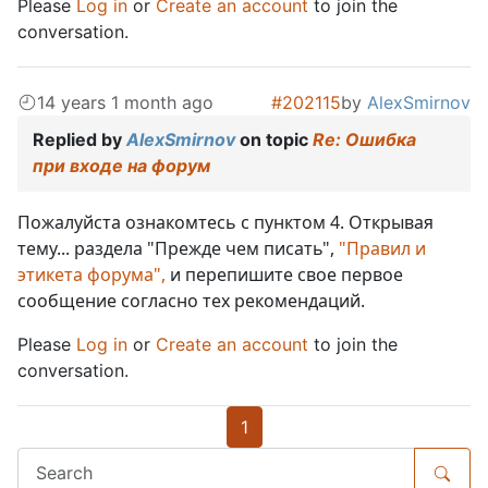
Please
Log in
or
Create an account
to join the
conversation.
14 years 1 month ago
#202115
by
AlexSmirnov
Replied by
AlexSmirnov
on topic
Re: Ошибка
при входе на форум
Пожалуйста ознакомтесь с пунктом 4. Открывая
тему... раздела "Прежде чем писать",
"Правил и
этикета форума",
и перепишите свое первое
сообщение согласно тех рекомендаций.
Please
Log in
or
Create an account
to join the
conversation.
1