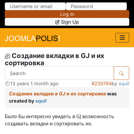
Skip to Content
Skip to Menu
Log In
Sign Up
Создание вкладки в GJ и их
сортировка
13 years 1 month ago
#230194
by
squil
Создание вкладки в GJ и их сортировка
was
created by
squil
Было бы интересно увидеть в GJ возможность
создавать вкладки и сортировать их.