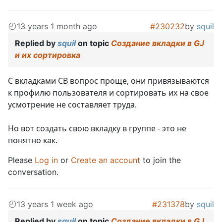
13 years 1 month ago
#230232
by
squil
Replied by
squil
on topic
Создание вкладки в GJ
и их сортировка
С вкладками СВ вопрос проще, они привязываются
к профилю пользователя и сортировать их на свое
усмотрение не составляет труда.
Но вот создать свою вкладку в группе - это не
понятно как.
Please
Log in
or
Create an account
to join the
conversation.
13 years 1 week ago
#231378
by
squil
Replied by
squil
on topic
Создание вкладки в GJ