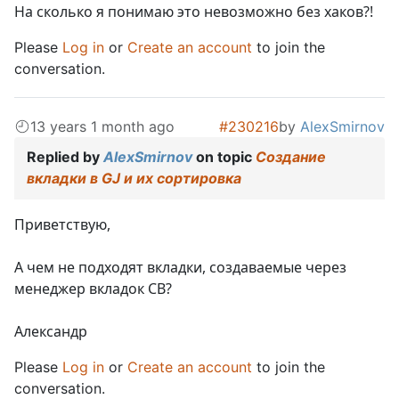
На сколько я понимаю это невозможно без хаков?!
Please
Log in
or
Create an account
to join the
conversation.
13 years 1 month ago
#230216
by
AlexSmirnov
Replied by
AlexSmirnov
on topic
Создание
вкладки в GJ и их сортировка
Приветствую,
А чем не подходят вкладки, создаваемые через
менеджер вкладок СВ?
Александр
Please
Log in
or
Create an account
to join the
conversation.