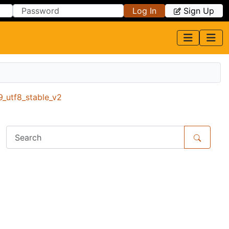
Log In
Sign Up
_utf8_stable_v2