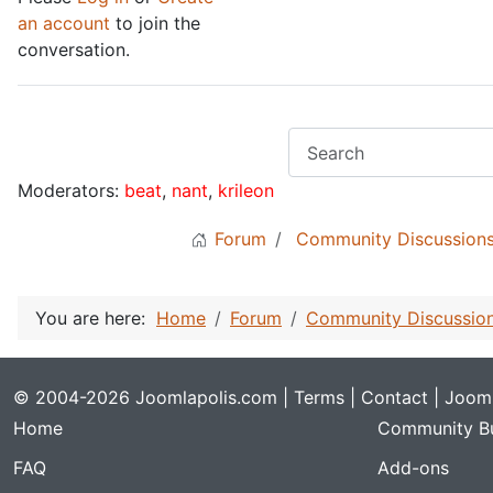
an account
to join the
conversation.
Moderators:
beat
,
nant
,
krileon
Forum
Community Discussion
You are here:
Home
Forum
Community Discussio
© 2004-2026 Joomlapolis.com |
Terms
|
Contact
| Jooml
Home
Community Bu
FAQ
Add-ons