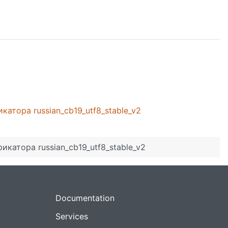
атора russian_cb19_utf8_stable_v2
катора russian_cb19_utf8_stable_v2
Documentation
Services