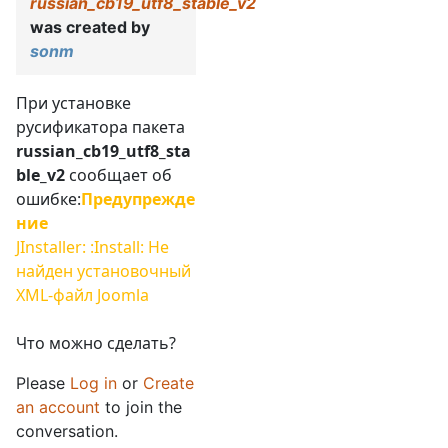
russian_cb19_utf8_stable_v2
was created by
sonm
При установке
русификатора пакета
russian_cb19_utf8_sta
ble_v2
сообщает об
ошибке:
Предупрежде
ние
JInstaller: :Install: Не
найден установочный
XML-файл Joomla
Что можно сделать?
Please
Log in
or
Create
an account
to join the
conversation.