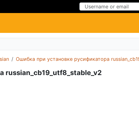
Skip to Content
Skip to Menu
sian
Ошибка при установке русификатора russian_cb19
russian_cb19_utf8_stable_v2