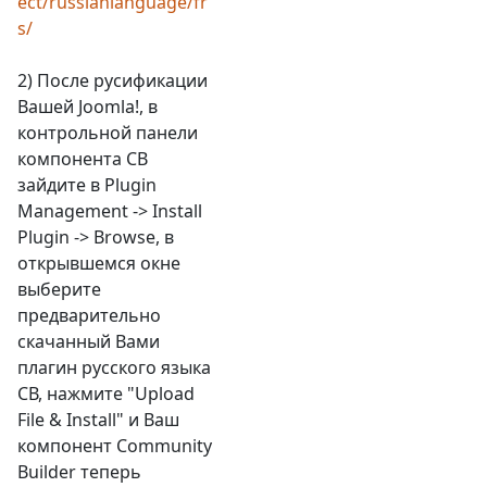
ect/russianlanguage/fr
s/
2) После русификации
Вашей Joomla!, в
контрольной панели
компонента СВ
зайдите в Plugin
Management -> Install
Plugin -> Browse, в
открывшемся окне
выберите
предварительно
скачанный Вами
плагин русского языка
СВ, нажмите "Upload
File & Install" и Ваш
компонент Сommunity
Вuilder теперь