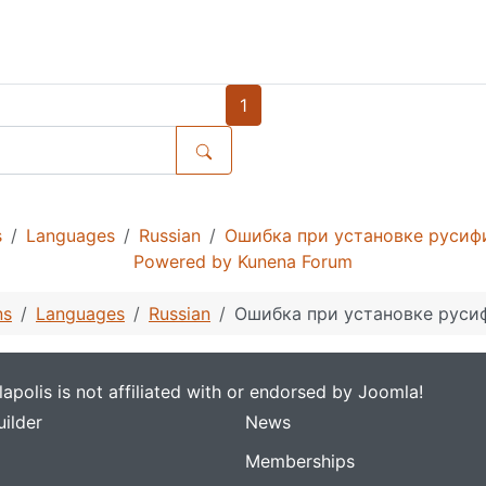
1
s
Languages
Russian
Ошибка при установке русифик
Powered by
Kunena Forum
ns
Languages
Russian
Ошибка при установке русифи
apolis is not affiliated with or endorsed by Joomla!
ilder
News
Memberships