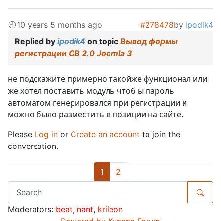
10 years 5 months ago
#278478
by
ipodik4
Replied by
ipodik4
on topic
Вывод формы
регистрации CB 2.0 Joomla 3
не подскажите примерно такойже функционал или
же хотел поставить модуль чтоб ы пароль
автоматом генерировался при регистрации и
можно было разместить в позиции на сайте.
Please
Log in
or
Create an account
to join the
conversation.
1
2
Moderators:
beat
,
nant
,
krileon