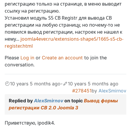
регистрацию только на странице, в меню выводит
ссылку на регистрацию.
Установил модуль S5 CB Registr для вывода CB
регистрации на любую страницу, но почему-то не
появился вывод регистрации, настроек не нашел к
нему...
joomla4ever.ru/extensions-shape5/1665-s5-cb-
register.html
Please
Log in
or
Create an account
to join the
conversation.
10 years 5 months ago
-
10 years 5 months ago
#278451
by
AlexSmirnov
Replied by
AlexSmirnov
on topic
Вывод формы
регистрации CB 2.0 Joomla 3
Приветствую, ipodik4.