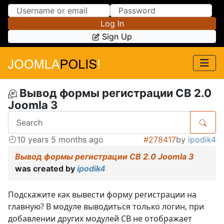
Skip to Content
Skip to Menu
Log In
Sign Up
Вывод формы регистрации CB 2.0
Joomla 3
10 years 5 months ago
#278417
by
ipodik4
Вывод формы регистрации CB 2.0 Joomla 3
was created by
ipodik4
Подскажите как вывести форму регистрации на
главную? В модуле выводиться только логин, при
добавлении других модулей CB не отображает