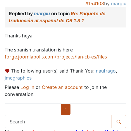
#154103
by
margiu
Replied by
margiu
on topic
Re: Paquete de
traducción al español de CB 1.3.1
Thanks heyai
The spanish translation is here
forge.joomlapolis.com/projects/lan-cb-es/files
The following user(s) said Thank You:
naufrago
,
jmcgraphics
Please
Log in
or
Create an account
to join the
conversation.
1