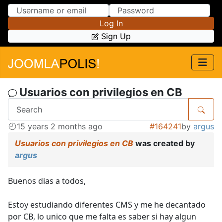
Skip to Content
Skip to Menu
Log In
Sign Up
Usuarios con privilegios en CB
15 years 2 months ago
#164241
by
argus
Usuarios con privilegios en CB
was created by
argus
Buenos dias a todos,
Estoy estudiando diferentes CMS y me he decantado
por CB, lo unico que me falta es saber si hay algun