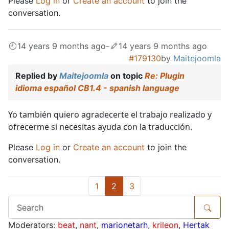
Please
Log in
or
Create an account
to join the
conversation.
14 years 9 months ago
-
14 years 9 months ago
#179130
by
Maitejoomla
Replied by
Maitejoomla
on topic
Re: Plugin
idioma español CB1.4 - spanish language
Yo también quiero agradecerte el trabajo realizado y
ofrecerme si necesitas ayuda con la traducción.
Please
Log in
or
Create an account
to join the
conversation.
1
2
3
Moderators:
beat
,
nant
,
marionetarh
,
krileon
,
Hertak