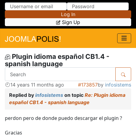
Skip to Content
Skip to Menu
Log In
Sign Up
Plugin idioma español CB1.4 -
spanish language
14 years 11 months ago
#173857
by
infosistems
Replied by
infosistems
on topic
Re: Plugin idioma
español CB1.4 - spanish language
perdon pero de donde puedo descargar el plugin ?
Gracias