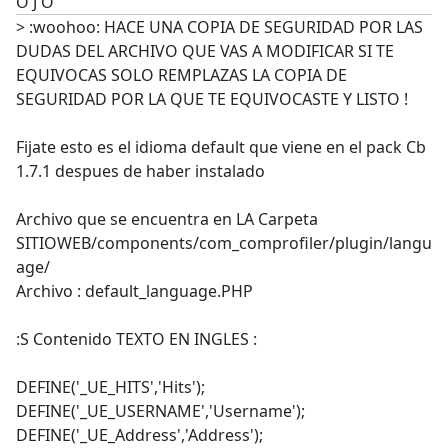
O J O
> :woohoo: HACE UNA COPIA DE SEGURIDAD POR LAS
DUDAS DEL ARCHIVO QUE VAS A MODIFICAR SI TE
EQUIVOCAS SOLO REMPLAZAS LA COPIA DE
SEGURIDAD POR LA QUE TE EQUIVOCASTE Y LISTO !
Fijate esto es el idioma default que viene en el pack Cb
1.7.1 despues de haber instalado
Archivo que se encuentra en LA Carpeta
SITIOWEB/components/com_comprofiler/plugin/langu
age/
Archivo : default_language.PHP
:S Contenido TEXTO EN INGLES :
DEFINE('_UE_HITS','Hits');
DEFINE('_UE_USERNAME','Username');
DEFINE('_UE_Address','Address');