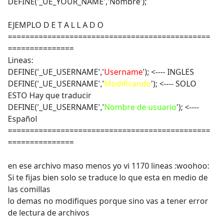
DEFINE('_UE_YOUR_NAME','Nombre');
EJEMPLO D E T A L L A D O
==============================================
===============
Lineas:
DEFINE('_UE_USERNAME','
Username
'); <---- INGLES
DEFINE('_UE_USERNAME','
Modificando
'); <---- SOLO
ESTO Hay que traducir
DEFINE('_UE_USERNAME','
Nombre de usuario
'); <----
Español
==============================================
===============
en ese archivo maso menos yo vi 1170 lineas :woohoo:
Si te fijas bien solo se traduce lo que esta en medio de
las comillas
lo demas no modifiques porque sino vas a tener error
de lectura de archivos