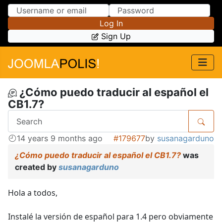
Skip to Content
Skip to Menu
Log In
Sign Up
¿Cómo puedo traducir al español el
CB1.7?
14 years 9 months ago
#179677
by
susanagarduno
¿Cómo puedo traducir al español el CB1.7?
was
created by
susanagarduno
Hola a todos,
Instalé la versión de español para 1.4 pero obviamente