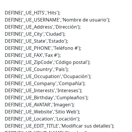
DEFINE('_UE_HITS','Hits');
DEFINE('_UE_USERNAME','Nombre de usuario');
DEFINE('_UE_Address','Dirección');
DEFINE('_UE_City','Ciudad');
DEFINE('_UE_State','Estado');
DEFINE('_UE_PHONE','Teléfono #');
DEFINE('_UE_FAX','Fax #');
DEFINE('_UE_ZipCode','Código postal');
DEFINE('_UE_Country','País');
DEFINE('_UE_Occupation','Ocupación');
DEFINE('_UE_Company','Compañía');
DEFINE('_UE_Interests','Intereses');
DEFINE('_UE_Birthday','Cumpleaños');
DEFINE('_UE_AVATAR','Imagen');
DEFINE('_UE_Website','Sitio Web');
DEFINE('_UE_Location','Locación');
DEFINE('_UE_EDIT_TITLE','Modificar sus detalles');