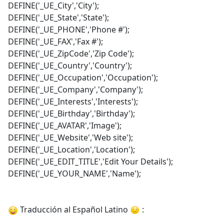
DEFINE('_UE_City','City');
DEFINE('_UE_State','State');
DEFINE('_UE_PHONE','Phone #');
DEFINE('_UE_FAX','Fax #');
DEFINE('_UE_ZipCode','Zip Code');
DEFINE('_UE_Country','Country');
DEFINE('_UE_Occupation','Occupation');
DEFINE('_UE_Company','Company');
DEFINE('_UE_Interests','Interests');
DEFINE('_UE_Birthday','Birthday');
DEFINE('_UE_AVATAR','Image');
DEFINE('_UE_Website','Web site');
DEFINE('_UE_Location','Location');
DEFINE('_UE_EDIT_TITLE','Edit Your Details');
DEFINE('_UE_YOUR_NAME','Name');
Traducción al Español Latino
: