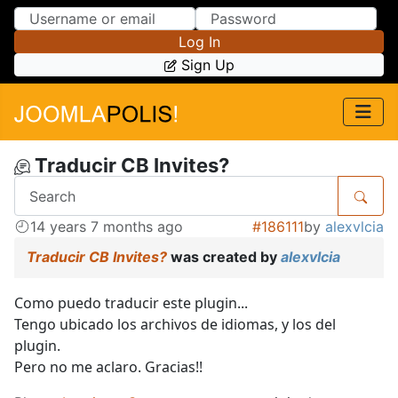
Skip to Content
Skip to Menu
Log In
Sign Up
Traducir CB Invites?
14 years 7 months ago
#186111
by
alexvlcia
Traducir CB Invites?
was created by
alexvlcia
Como puedo traducir este plugin...
Tengo ubicado los archivos de idiomas, y los del
plugin.
Pero no me aclaro. Gracias!!