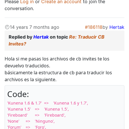
Please
Log in
or
Create an account
to join the
conversation.
14 years 7 months ago
#186118
by
Hertak
Replied by
Hertak
on topic
Re: Traducir CB
Invites?
Hola si me pasas los archivos de cb invites te los
devuelvo traducidos.
básicamente la estructura de cb para traducir los
archivos es la siguiente.
Code:
'Kunena 1.6 & 1.7'	=>	'Kunena 1.6 y 1.7',

'Kunena 1.5'	=>	'Kunena 1.5',

'Fireboard'	=>	'Fireboard',

'None'	=>	'Ninguno',

'Forum'	=>	'Foro',
