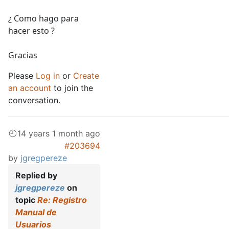
¿ Como hago para
hacer esto ?
Gracias
Please
Log in
or
Create
an account
to join the
conversation.
14 years 1 month ago
#203694
by
jgregpereze
Replied by
jgregpereze
on
topic
Re: Registro
Manual de
Usuarios