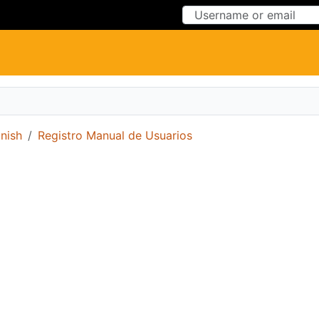
Skip to Content
Skip to Menu
nish
Registro Manual de Usuarios