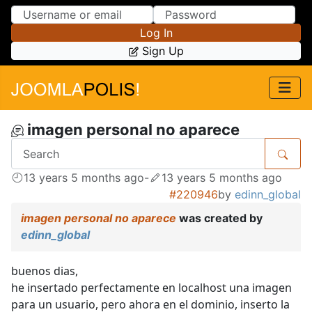
Skip to Content
Skip to Menu
Log In
Sign Up
imagen personal no aparece
13 years 5 months ago
-
13 years 5 months ago
#220946
by
edinn_global
imagen personal no aparece
was created by
edinn_global
buenos dias,
he insertado perfectamente en localhost una imagen
para un usuario, pero ahora en el dominio, inserto la