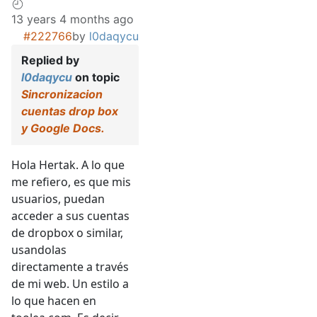
13 years 4 months ago
#222766
by
l0daqycu
Replied by
l0daqycu
on topic
Sincronizacion
cuentas drop box
y Google Docs.
Hola Hertak. A lo que
me refiero, es que mis
usuarios, puedan
acceder a sus cuentas
de dropbox o similar,
usandolas
directamente a través
de mi web. Un estilo a
lo que hacen en