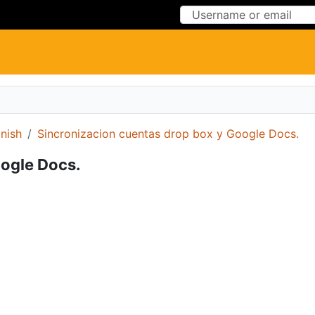
Skip to Content
Skip to Menu
nish
Sincronizacion cuentas drop box y Google Docs.
ogle Docs.