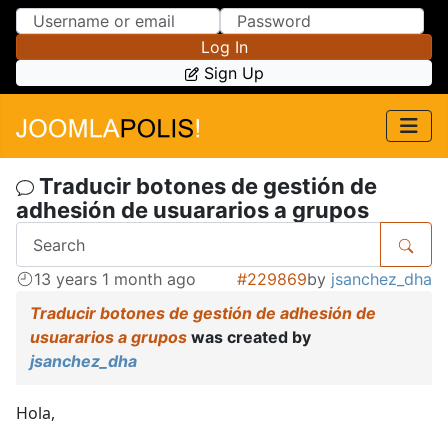
Skip to Content
Skip to Menu
Log In
Sign Up
Traducir botones de gestión de
adhesión de usuararios a grupos
13 years 1 month ago
#229869
by
jsanchez_dha
Traducir botones de gestión de adhesión de
usuararios a grupos
was created by
jsanchez_dha
Hola,