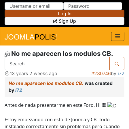
Skip to Content
Skip to Menu
Log In
Sign Up
No me aparecen los modulos CB.
13 years 2 weeks ago
#230746
by
i72
No me aparecen los modulos CB.
was created
by
i72
Antes de nada presentarme en este Foro. Hi !!!!
Estoy empezando con esto de Joomla y CB. Todo
instalado correctamente sin problemas pero cuando