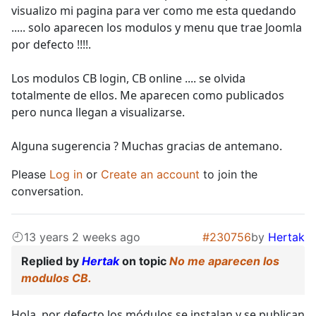
visualizo mi pagina para ver como me esta quedando
..... solo aparecen los modulos y menu que trae Joomla
por defecto !!!!.
Los modulos CB login, CB online .... se olvida
totalmente de ellos. Me aparecen como publicados
pero nunca llegan a visualizarse.
Alguna sugerencia ? Muchas gracias de antemano.
Please
Log in
or
Create an account
to join the
conversation.
13 years 2 weeks ago
#230756
by
Hertak
Replied by
Hertak
on topic
No me aparecen los
modulos CB.
Hola, por defecto los módulos se instalan y se publican