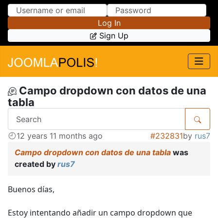
Skip to Content
Skip to Menu
Log In
Sign Up
Campo dropdown con datos de una
tabla
12 years 11 months ago
#232831
by
rus7
Campo dropdown con datos de una tabla
was
created by
rus7
Buenos días,
Estoy intentando añadir un campo dropdown que