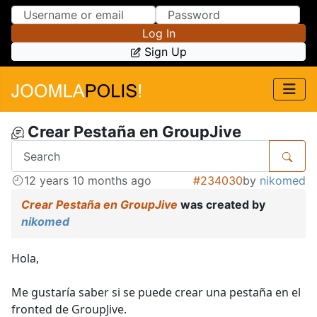
Skip to Content
Skip to Menu
Log In
Sign Up
Crear Pestaña en GroupJive
12 years 10 months ago
#234030
by
nikomed
Crear Pestaña en GroupJive
was created by
nikomed
Hola,
Me gustaría saber si se puede crear una pestaña en el
fronted de GroupJive.