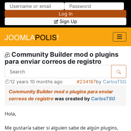
Skip to Content
Skip to Menu
Log In
Sign Up
Community Builder mod o plugins
para enviar correos de registro
12 years 10 months ago
#234187
by
CarlosTSG
Community Builder mod o plugins para enviar
correos de registro
was created by
CarlosTSG
Hola,
Me gustaría saber si alguien sabe de algún plugins,