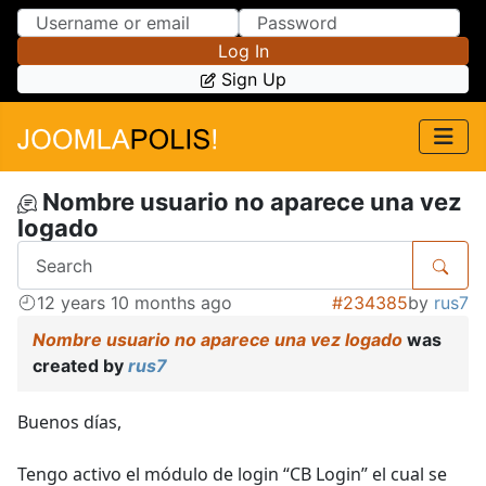
Skip to Content
Skip to Menu
Log In
Sign Up
Nombre usuario no aparece una vez
logado
12 years 10 months ago
#234385
by
rus7
Nombre usuario no aparece una vez logado
was
created by
rus7
Buenos días,
Tengo activo el módulo de login “CB Login” el cual se