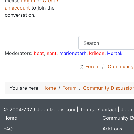
Please
Log in
or
Create
an account
to join the
conversation.
Moderators:
beat
,
nant
,
marionetarh
,
krileon
,
Hertak
Forum
Community 
You are here:
Home
Forum
Community Discussio
© 2004-2026 Joomlapolis.com |
Terms
|
Contact
| Jooml
Home
Community Bu
FAQ
Add-ons