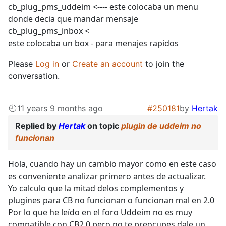
cb_plug_pms_uddeim <---- este colocaba un menu
donde decia que mandar mensaje
cb_plug_pms_inbox <
este colocaba un box - para menajes rapidos
Please
Log in
or
Create an account
to join the
conversation.
11 years 9 months ago
#250181
by
Hertak
Replied by
Hertak
on topic
plugin de uddeim no
funcionan
Hola, cuando hay un cambio mayor como en este caso
es conveniente analizar primero antes de actualizar.
Yo calculo que la mitad delos complementos y
plugines para CB no funcionan o funcionan mal en 2.0
Por lo que he leído en el foro Uddeim no es muy
compatible con CB2.0 pero no te preocupes dale un