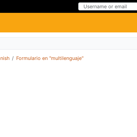
Skip to Content
Skip to Menu
nish
Formulario en "multilenguaje"