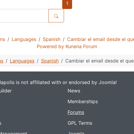
1
ns
Languages
Spanish
Cambiar el email desde el qu
Powered by
Kunena Forum
ns
Languages
Spanish
Cambiar el email desde el que
apolis is not affiliated with or endorsed by Joomla!
ilder
News
Memberships
Forums
s
GPL Terms
Management
Joomla