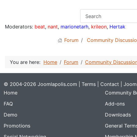
Moderators:
beat
,
nant
,
marionetarh
,
krileon
,
Hertak
Forum
Community Discussio
You are here:
Home
Forum
Community Discussio
© 2004-2026 Joomlapolis.com |
Terms
|
Contact
| Jooml
Home
Community Bu
FAQ
Add-ons
Demo
Downloads
Promotions
General Term
Social Networking
Membership 