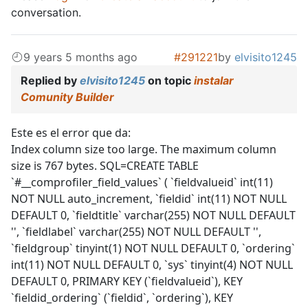
conversation.
9 years 5 months ago
#291221
by
elvisito1245
Replied by
elvisito1245
on topic
instalar
Comunity Builder
Este es el error que da:
Index column size too large. The maximum column
size is 767 bytes. SQL=CREATE TABLE
`#__comprofiler_field_values` ( `fieldvalueid` int(11)
NOT NULL auto_increment, `fieldid` int(11) NOT NULL
DEFAULT 0, `fieldtitle` varchar(255) NOT NULL DEFAULT
'', `fieldlabel` varchar(255) NOT NULL DEFAULT '',
`fieldgroup` tinyint(1) NOT NULL DEFAULT 0, `ordering`
int(11) NOT NULL DEFAULT 0, `sys` tinyint(4) NOT NULL
DEFAULT 0, PRIMARY KEY (`fieldvalueid`), KEY
`fieldid_ordering` (`fieldid`, `ordering`), KEY