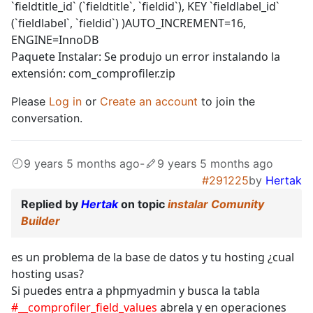
`fieldtitle_id` (`fieldtitle`, `fieldid`), KEY `fieldlabel_id`
(`fieldlabel`, `fieldid`) )AUTO_INCREMENT=16,
ENGINE=InnoDB
Paquete Instalar: Se produjo un error instalando la
extensión: com_comprofiler.zip
Please
Log in
or
Create an account
to join the
conversation.
9 years 5 months ago
-
9 years 5 months ago
#291225
by
Hertak
Replied by
Hertak
on topic
instalar Comunity
Builder
es un problema de la base de datos y tu hosting ¿cual
hosting usas?
Si puedes entra a phpmyadmin y busca la tabla
#__comprofiler_field_values
abrela y en operaciones