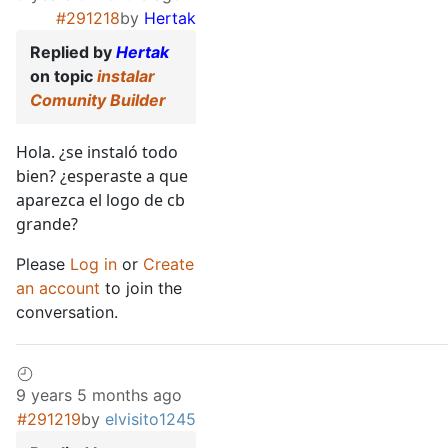
#291218
by
Hertak
Replied by
Hertak
on topic
instalar
Comunity Builder
Hola. ¿se instaló todo
bien? ¿esperaste a que
aparezca el logo de cb
grande?
Please
Log in
or
Create
an account
to join the
conversation.
9 years 5 months ago
#291219
by
elvisito1245