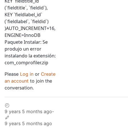
KEY `fieldtitle_id`
(`fieldtitle`, `fieldid`),
KEY `fieldlabel_id`
(`fieldlabel`, `fieldid`)
)AUTO_INCREMENT=16,
ENGINE=InnoDB
Paquete Instalar: Se
produjo un error
instalando la extensión:
com_comprofiler.zip
Please
Log in
or
Create
an account
to join the
conversation.
9 years 5 months ago
-
9 years 5 months ago