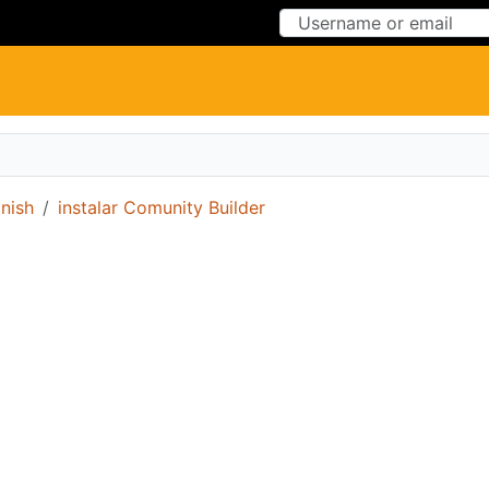
Skip to Content
Skip to Menu
nish
instalar Comunity Builder