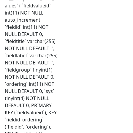
alues` ( `fieldvalueid`
int(11) NOT NULL
auto_increment,
`fieldid` int(11) NOT
NULL DEFAULT 0,
`fieldtitle` varchar(255)
NOT NULL DEFAULT '',
`fieldlabel` varchar(255)
NOT NULL DEFAULT '',
`fieldgroup` tinyint(1)
NOT NULL DEFAULT 0,
`ordering` int(11) NOT
NULL DEFAULT 0, `sys`
tinyint(4) NOT NULL
DEFAULT 0, PRIMARY
KEY (`fieldvalueid`), KEY
`fieldid_ordering`
(`fieldid`, `ordering`),