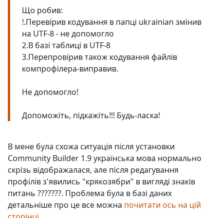
Що робив:
!.Перевірив кодування в папці ukrainian змінив
на UTF-8 - не допомогло
2.В базі таблиці в UTF-8
3.Перепровірив також кодування файлів
компрофілера-виправив.
Не допомогло!
Допоможіть, підкажіть!!! Будь-ласка!
В мене була схожа ситуація після установки
Community Builder 1.9 українська мова нормально
скрізь відображалася, але після редагування
профілів з'явились "крякозябри" в вигляді знаків
питань ???????. Проблема була в базі даних
детальніше про це все можна
почитати ось на цій
сторінці.