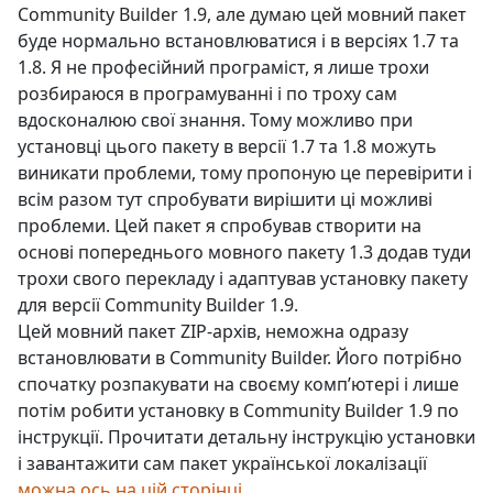
Community Builder 1.9, але думаю цей мовний пакет
буде нормально встановлюватися і в версіях 1.7 та
1.8. Я не професійний програміст, я лише трохи
розбираюся в програмуванні і по троху сам
вдосконалюю свої знання. Тому можливо при
установці цього пакету в версії 1.7 та 1.8 можуть
виникати проблеми, тому пропоную це перевірити і
всім разом тут спробувати вирішити ці можливі
проблеми. Цей пакет я спробував створити на
основі попереднього мовного пакету 1.3 додав туди
трохи свого перекладу і адаптував установку пакету
для версії Community Builder 1.9.
Цей мовний пакет ZIP-архів, неможна одразу
встановлювати в Community Builder. Його потрібно
спочатку розпакувати на своєму комп’ютері і лише
потім робити установку в Community Builder 1.9 по
інструкції. Прочитати детальну інструкцію установки
і завантажити сам пакет української локалізації
можна ось на цій сторінці.