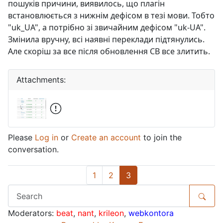
пошуків причини, виявилось, що плагін
встановлюється з нижнім дефісом в тезі мови. Тобто
"uk_UA", а потрібно зі звичайним дефісом "uk-UA".
Змінила вручну, всі наявні переклади підтянулись.
Але скоріш за все після обновлення CB все злитить.
Attachments:
Please
Log in
or
Create an account
to join the
conversation.
1
2
3
Moderators:
beat
,
nant
,
krileon
,
webkontora