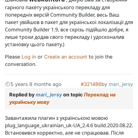
гарного пакету українського перекладу для
попередніх версій Community Builder, весь Ваш
пакет увійшов в пакет для української локалізації для
Community Builder 1.9, все скрізь підійшло добре, я
лише трохи додав свого перекладу і удосконалив
установку цього пакету.)
Please
Log in
or
Create an account
to join the
conversation.
5 years 8 months ago
#321486
by
mari_jersy
Replied by
mari_jersy
on topic
Переклад на
українську мову
Завантажила плагин з українською мовою
plug_language_ukrainian_uk-UA_2.4.6 build.2020.08.22.
Встановився корректно, але не спрацював. Після