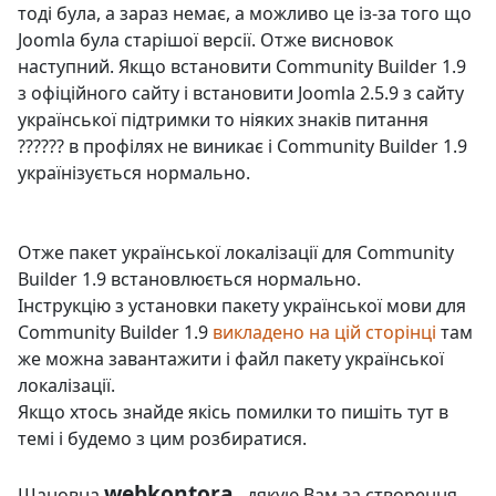
тоді була, а зараз немає, а можливо це із-за того що
Joomla була старішої версії. Отже висновок
наступний. Якщо встановити Community Builder 1.9
з офіційного сайту і встановити Joomla 2.5.9 з сайту
української підтримки то ніяких знаків питання
?????? в профілях не виникає і Community Builder 1.9
українізується нормально.
Отже пакет української локалізації для Community
Builder 1.9 встановлюється нормально.
Інструкцію з установки пакету української мови для
Community Builder 1.9
викладено на цій сторінці
там
же можна завантажити і файл пакету української
локалізації.
Якщо хтось знайде якісь помилки то пишіть тут в
темі і будемо з цим розбиратися.
webkontora
Шановна
, дякую Вам за створення