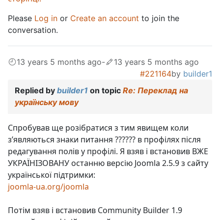
Please
Log in
or
Create an account
to join the
conversation.
13 years 5 months ago
-
13 years 5 months ago
#221164
by
builder1
Replied by
builder1
on topic
Re: Переклад на
українську мову
Спробував ще розібратися з тим явищем коли
з’являються знаки питання ?????? в профілях після
редагування полів у профілі. Я взяв і встановив ВЖЕ
УКРАЇНІЗОВАНУ останню версію Joomla 2.5.9 з сайту
української підтримки:
joomla-ua.org/joomla
Потім взяв і встановив Community Builder 1.9