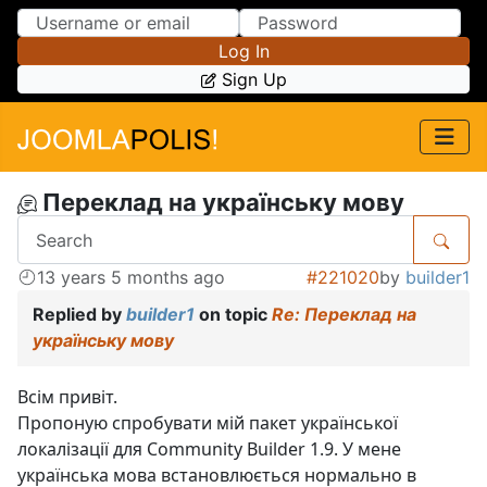
Skip to Content
Skip to Menu
Log In
Sign Up
Переклад на українську мову
13 years 5 months ago
#221020
by
builder1
Replied by
builder1
on topic
Re: Переклад на
українську мову
Всім привіт.
Пропоную спробувати мій пакет української
локалізації для Community Builder 1.9. У мене
українська мова встановлюється нормально в