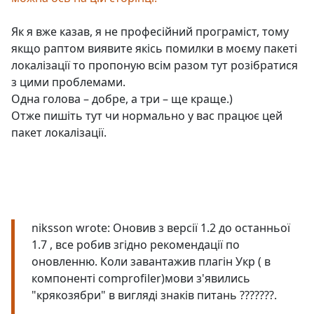
Як я вже казав, я не професійний програміст, тому
якщо раптом виявите якісь помилки в моєму пакеті
локалізації то пропоную всім разом тут розібратися
з цими проблемами.
Одна голова – добре, а три – ще краще.)
Отже пишіть тут чи нормально у вас працює цей
пакет локалізації.
niksson wrote: Оновив з версії 1.2 до останньої
1.7 , все робив згідно рекомендації по
оновленню. Коли завантажив плагін Укр ( в
компоненті comprofiler)мови з'явились
"крякозябри" в вигляді знаків питань ???????.