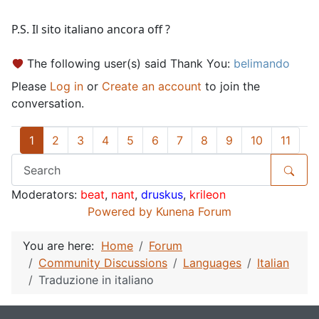
P.S. Il sito italiano ancora off ?
The following user(s) said Thank You:
belimando
Please
Log in
or
Create an account
to join the
conversation.
1
2
3
4
5
6
7
8
9
10
11
Moderators:
beat
,
nant
,
druskus
,
krileon
Powered by
Kunena Forum
You are here:
Home
Forum
Community Discussions
Languages
Italian
Traduzione in italiano