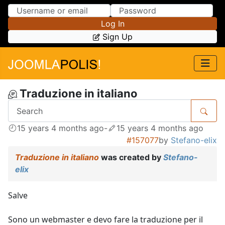
Skip to Content
Skip to Menu
Log In
Sign Up
Traduzione in italiano
15 years 4 months ago
-
15 years 4 months ago
#157077
by
Stefano-elix
Traduzione in italiano
was created by
Stefano-
elix
Salve
Sono un webmaster e devo fare la traduzione per il