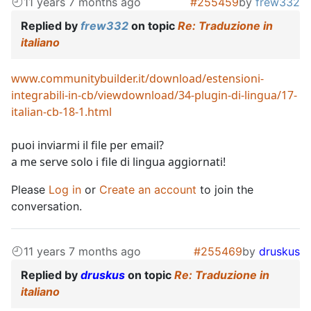
11 years 7 months ago
#255459
by
frew332
Replied by
frew332
on topic
Re: Traduzione in
italiano
www.communitybuilder.it/download/estensioni-
integrabili-in-cb/viewdownload/34-plugin-di-lingua/17-
italian-cb-18-1.html
puoi inviarmi il file per email?
a me serve solo i file di lingua aggiornati!
Please
Log in
or
Create an account
to join the
conversation.
11 years 7 months ago
#255469
by
druskus
Replied by
druskus
on topic
Re: Traduzione in
italiano