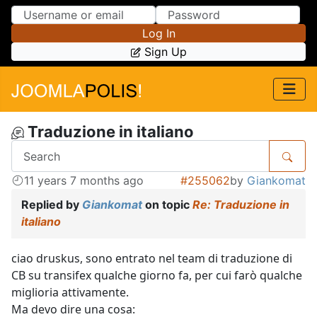
Skip to Content
Skip to Menu
Log In
Sign Up
Traduzione in italiano
11 years 7 months ago
#255062
by
Giankomat
Replied by
Giankomat
on topic
Re: Traduzione in
italiano
ciao druskus, sono entrato nel team di traduzione di
CB su transifex qualche giorno fa, per cui farò qualche
miglioria attivamente.
Ma devo dire una cosa: