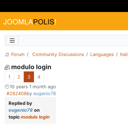
Forum
Community Discussions
Languages
Ital
modulo login
1
2
3
4
10 years 1 month ago
#282408
by
eugenio78
Replied by
eugenio78
on
topic
modulo login