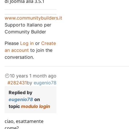
di Joomla alla 3.5.1
www.communitybuilders.it
Supporto Italiano per
Community Builder
Please
Log in
or
Create
an account
to join the
conversation.
10 years 1 month ago
#282431
by
eugenio78
Replied by
eugenio78
on
topic
modulo login
ciao, esattamente
come?