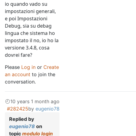
io quando vado su
impostazioni generali,
e poi Impostazioni
Debug, sia su debag
lingua che sistema ho
impostato il no, io ho la
versione 3.4.8, cosa
dovrei fare?
Please
Log in
or
Create
an account
to join the
conversation.
10 years 1 month ago
#282425
by
eugenio78
Replied by
eugenio78
on
topic
modulo login