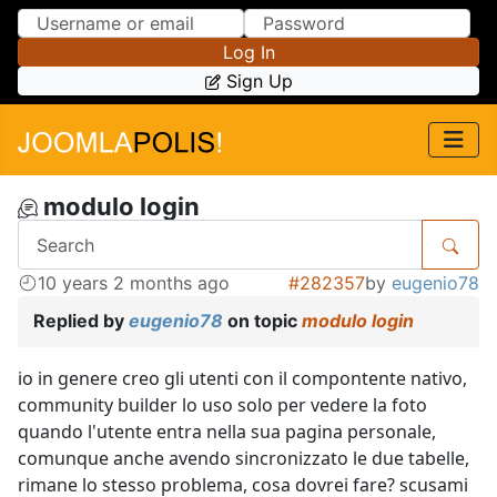
Skip to Content
Skip to Menu
Log In
Sign Up
modulo login
10 years 2 months ago
#282357
by
eugenio78
Replied by
eugenio78
on topic
modulo login
io in genere creo gli utenti con il compontente nativo,
community builder lo uso solo per vedere la foto
quando l'utente entra nella sua pagina personale,
comunque anche avendo sincronizzato le due tabelle,
rimane lo stesso problema, cosa dovrei fare? scusami