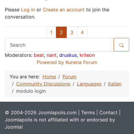
Please
Log in
or
Create an account
to join the
conversation.
1
2
3
4
Moderators:
beat
,
nant
,
druskus
,
krileon
Powered by
Kunena Forum
You are here:
Home
Forum
Community Discussions
Languages
Italian
modulo login
© 2004-2026 Joomlapolis.com |
Terms
|
Contact
|
Joomlapolis is not affiliated with or endorsed by
Joomla!