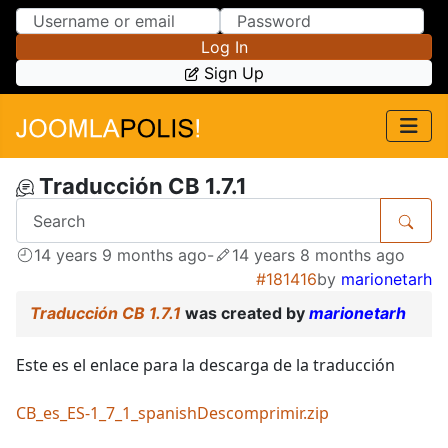
Skip to Content
Skip to Menu
Log In
Sign Up
Traducción CB 1.7.1
14 years 9 months ago
-
14 years 8 months ago
#181416
by
marionetarh
Traducción CB 1.7.1
was created by
marionetarh
Este es el enlace para la descarga de la traducción
CB_es_ES-1_7_1_spanishDescomprimir.zip