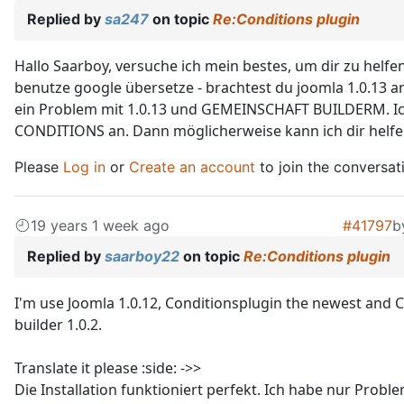
Replied by
sa247
on topic
Re:Conditions plugin
Hallo Saarboy, versuche ich mein bestes, um dir zu helfen
benutze google übersetze - brachtest du joomla 1.0.13 an
ein Problem mit 1.0.13 und GEMEINSCHAFT BUILDERM. Ic
CONDITIONS an. Dann möglicherweise kann ich dir helfe
Please
Log in
or
Create an account
to join the conversat
19 years 1 week ago
#41797
b
Replied by
saarboy22
on topic
Re:Conditions plugin
I'm use Joomla 1.0.12, Conditionsplugin the newest and
builder 1.0.2.
Translate it please :side: ->>
Die Installation funktioniert perfekt. Ich habe nur Probl