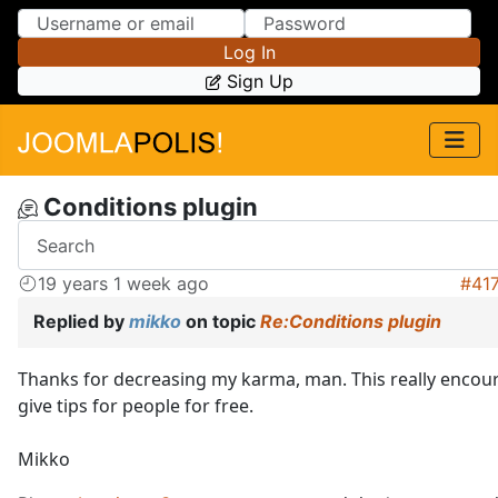
Skip to Content
Skip to Menu
Log In
Sign Up
Conditions plugin
19 years 1 week ago
#41
Replied by
mikko
on topic
Re:Conditions plugin
Thanks for decreasing my karma, man. This really encou
give tips for people for free.
Mikko