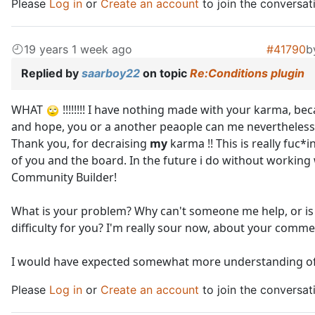
Please
Log in
or
Create an account
to join the conversat
19 years 1 week ago
#41790
b
Replied by
saarboy22
on topic
Re:Conditions plugin
WHAT
!!!!!!!! I have nothing made with your karma, bec
and hope, you or a another peaople can me nevertheless 
Thank you, for decraising
my
karma !! This is really fuc*
of you and the board. In the future i do without working
Community Builder!
What is your problem? Why can't someone me help, or is 
difficulty for you? I'm really sour now, about your comm
I would have expected somewhat more understanding of
Please
Log in
or
Create an account
to join the conversat