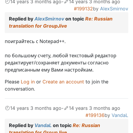
14 years 3 months ago
-
14 years 3 months ago
#199132
by
AlexSmirnov
Replied by
AlexSmirnov
on topic
Re: Russian
translation for GroupJive
поиграйтесь с Notepad++.
по большому счету, любой текстовый редактор
редактирует/сохраняет документы согласно
предписанным ему Вами настройкам.
Please
Log in
or
Create an account
to join the
conversation.
14 years 3 months ago
-
14 years 3 months ago
#199136
by
VandaL
Replied by
VandaL
on topic
Re: Russian
translation for GroupJive