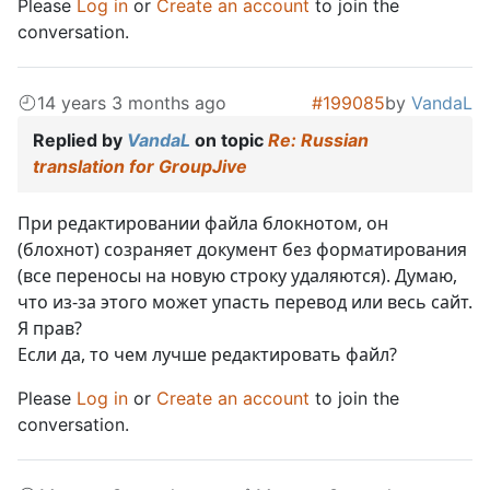
Please
Log in
or
Create an account
to join the
conversation.
14 years 3 months ago
#199085
by
VandaL
Replied by
VandaL
on topic
Re: Russian
translation for GroupJive
При редактировании файла блокнотом, он
(блохнот) созраняет документ без форматирования
(все переносы на новую строку удаляются). Думаю,
что из-за этого может упасть перевод или весь сайт.
Я прав?
Если да, то чем лучше редактировать файл?
Please
Log in
or
Create an account
to join the
conversation.