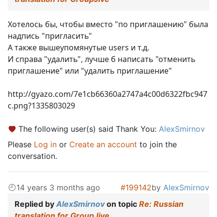
Хотелось бы, чтобы вместо "по приглашению" была
надпись "пригласить"
А также вышеупомянутые users и т.д.
И справа "удалить", лучше б написать "отменить
приглашение" или "удалить приглашение"
http://gyazo.com/7e1cb66360a2747a4c00d6322fbc947
c.png?1335803029
The following user(s) said Thank You:
AlexSmirnov
Please
Log in
or
Create an account
to join the
conversation.
14 years 3 months ago
#199142
by
AlexSmirnov
Replied by
AlexSmirnov
on topic
Re: Russian
translation for GroupJive