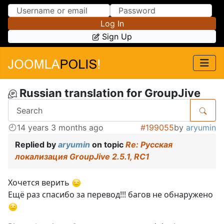
Skip to Content
Skip to Menu
Log In
Sign Up
Russian translation for GroupJive
14 years 3 months ago
#199055
by
aryumin
Replied by
aryumin
on topic
Re: Русская
локализация GroupJive 2.5.1, RC1
Хочется верить
Ещё раз спасибо за перевод!!! багов не обнаружено