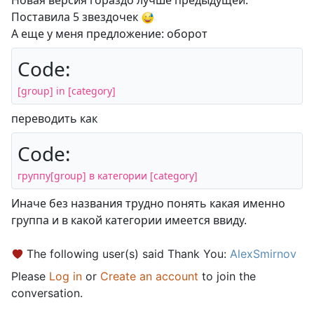
Новая версия гораздо лучше предыдущей.
Поставила 5 звездочек
А еще у меня предложение: оборот
Code:
[group] in [category]
переводить как
Code:
группу[group] в категории [category]
Иначе без названия трудно понять какая именно
группа и в какой категории имеется ввиду.
The following user(s) said Thank You:
AlexSmirnov
Please
Log in
or
Create an account
to join the
conversation.