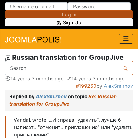
Skip to Content
Skip to Menu
Log In
Sign Up
Russian translation for GroupJive
14 years 3 months ago
-
14 years 3 months ago
#199260
by
AlexSmirnov
Replied by
AlexSmirnov
on topic
Re: Russian
translation for GroupJive
VandaL wrote: ...И справа "удалить", лучше б
написать "отменить приглашение" или "удалить
приглашение"