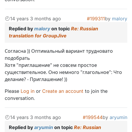
14 years 3 months ago
#199311
by
malory
Replied by
malory
on topic
Re: Russian
translation for GroupJive
Согласна )) Оптимальный вариант трудновато
подобрать
Хотя "приглашение" не совсем простое
существительное. Оно немного "глагольное": Что
делание? - Приглашение! ))
Please
Log in
or
Create an account
to join the
conversation.
14 years 3 months ago
#199544
by
aryumin
Replied by
aryumin
on topic
Re: Russian