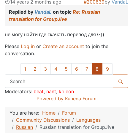
14 years 2 months ago
#200639
by
VandaL
Replied by
VandaL
on topic
Re: Russian
translation for GroupJive
не могу найти где скачать перевод для GJ (
Please
Log in
or
Create an account
to join the
conversation.
1
2
3
4
5
6
7
8
9
Moderators:
beat
,
nant
,
krileon
Powered by
Kunena Forum
You are here:
Home
Forum
Community Discussions
Languages
Russian
Russian translation for GroupJive