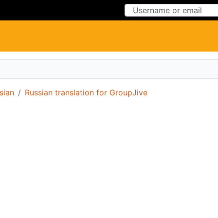
Skip to Content
Skip to Menu
sian
Russian translation for GroupJive