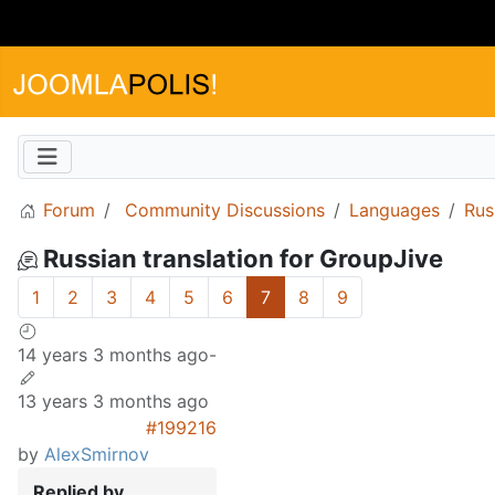
Forum
Community Discussions
Languages
Rus
Russian translation for GroupJive
1
2
3
4
5
6
7
8
9
14 years 3 months ago
-
13 years 3 months ago
#199216
by
AlexSmirnov
Replied by