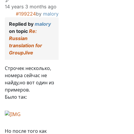
14 years 3 months ago
#199224
by
malory
Replied by
malory
on topic
Re:
Russian
translation for
GroupJive
Строчек несколько,
номера сейчас не
найду,но вот один из
примеров.
Было так:
Но после того как