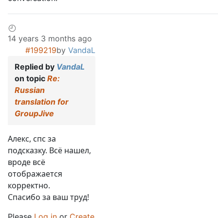
14 years 3 months ago
#199219
by
VandaL
Replied by
VandaL
on topic
Re:
Russian
translation for
GroupJive
Алекс, спс за
подсказку. Всё нашел,
вроде всё
отображается
корректно.
Спасибо за ваш труд!
Please
Log in
or
Create