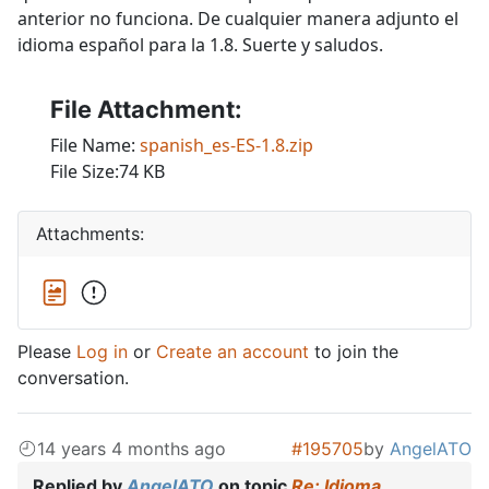
anterior no funciona. De cualquier manera adjunto el
idioma español para la 1.8. Suerte y saludos.
File Attachment:
File Name:
spanish_es-ES-1.8.zip
File Size:74 KB
Attachments:
Please
Log in
or
Create an account
to join the
conversation.
14 years 4 months ago
#195705
by
AngelATO
Replied by
AngelATO
on topic
Re: Idioma