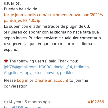
usuarios.
Pueden bajarlo de
forge.joomlapolis.com/attachments/download/2029/s
panish_es-ES-1.8.zip
Lo suben con el administrador de plugin de CB.
Si quieren colaborar con el idioma no hace falta que
sepan inglés. Pueden enviarme cualquier comentario
o sugerencia que tengan para mejorar el idioma
español.
The following user(s) said Thank You:
jpif78@gmail.com
,
ff0000
,
danigil_94
,
fediman
,
AngelicaHappy
,
eltecnicoweb
,
perikles
Please
Log in
or
Create an account
to join the
conversation.
14 years 5 months ago
#192366
by
jpif78@gmail.com