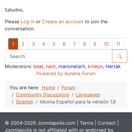
Saludos,
Please
Log in
or
Create an account
to join the
conversation.
1
2
3
4
5
6
7
8
9
10
11
Moderators:
beat
,
nant
,
marionetarh
,
krileon
,
Hertak
Powered by
Kunena Forum
You are here:
Home
Forum
Community Discussions
Languages
Spanish
Idioma Español para la versión 1.8
© 2004-2026 Joomlapolis.com |
Terms
|
Contact
|
Joomlapolis is not affiliated with or endorsed by