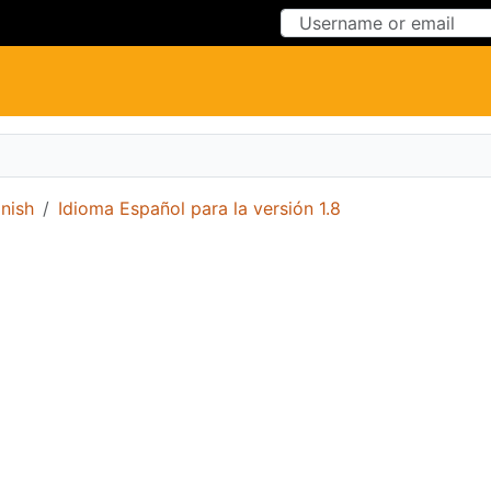
Skip to Content
Skip to Menu
nish
Idioma Español para la versión 1.8