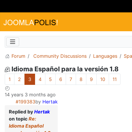
Forum
Community Discussions
Languages
Spa
Idioma Español para la versión 1.8
1
2
3
4
5
6
7
8
9
10
11
14 years 3 months ago
#199383
by
Hertak
Replied by
Hertak
on topic
Re:
Idioma Español