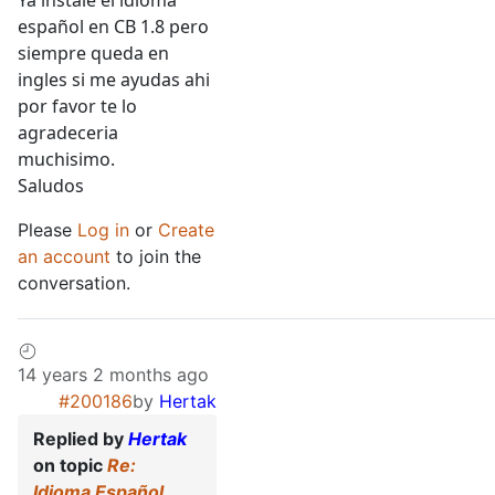
Ya instalé el idioma
español en CB 1.8 pero
siempre queda en
ingles si me ayudas ahi
por favor te lo
agradeceria
muchisimo.
Saludos
Please
Log in
or
Create
an account
to join the
conversation.
14 years 2 months ago
#200186
by
Hertak
Replied by
Hertak
on topic
Re:
Idioma Español