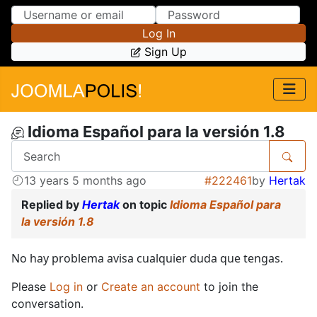
Skip to Content
Skip to Menu
Log In
Sign Up
Idioma Español para la versión 1.8
13 years 5 months ago
#222461
by
Hertak
Replied by
Hertak
on topic
Idioma Español para
la versión 1.8
No hay problema avisa cualquier duda que tengas.
Please
Log in
or
Create an account
to join the
conversation.