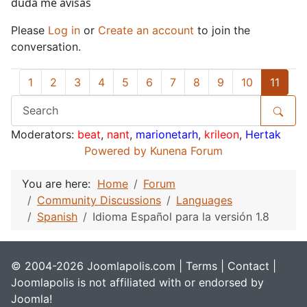
duda me avisas
Please
Log in
or
Create an account
to join the
conversation.
1
2
3
4
5
6
7
8
9
10
11
Moderators:
beat
,
nant
,
marionetarh
,
krileon
,
Hertak
Powered by
Kunena Forum
You are here:
Home
Forum
Community Discussions
Languages
Spanish
Idioma Español para la versión 1.8
© 2004-2026 Joomlapolis.com |
Terms
|
Contact
|
Joomlapolis is not affiliated with or endorsed by
Joomla!