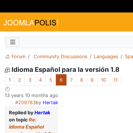
Forum
Community Discussions
Languages
Spa
Idioma Español para la versión 1.8
1
2
3
4
5
6
7
8
9
10
11
13 years 10 months ago
#209783
by
Hertak
Replied by
Hertak
on topic
Re:
Idioma Español