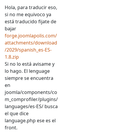
Hola, para traducir eso,
si no me equivoco ya
está traducido fijate de
bajar
forge.joomlapolis.com/
attachments/download
/2029/spanish_es-ES-
1.8.zip
Si no lo está avisame y
lo hago. El lenguage
siempre se encuentra
en
joomla/components/co
m_comprofiler/plugins/
languages/es-ES/ busca
el que dice
language.php ese es el
front.