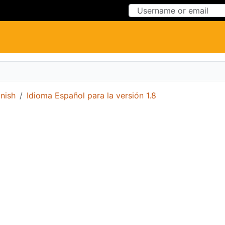
Skip to Content
Skip to Menu
nish
Idioma Español para la versión 1.8